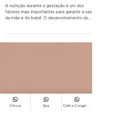
Alimentação Saudável na
Gestação: Nutrientes
Essenciais para a Saúde da
Mãe e do Bebê!
A nutrição durante a gestação é um dos
fatores mais importantes para garantir a saúde
da mãe e do bebê. O desenvolvimento do
feto depende diretamente dos nutrientes que
ele recebe através da alimentação materna,
tornando essencial a adoção de uma dieta
equilibrada e rica em vitaminas e minerais. O
primeiro passo é garantir a ingestão de
calorias adequadas para suportar as mudanças
no corpo da mulher. No entanto, a qualidade
da dieta é mais importante do que a
Clínica
Spa
Café e Congelados
quantidade. Prio