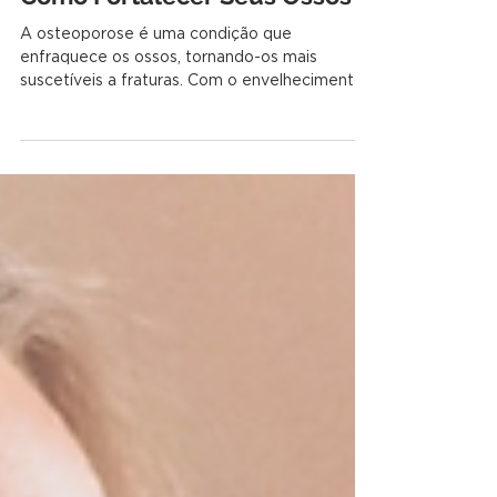
Osteoporose e Nutrição:
Como Fortalecer Seus Ossos
A osteoporose é uma condição que
enfraquece os ossos, tornando-os mais
suscetíveis a fraturas. Com o envelhecimento
da população e mudanças nos hábitos de vida,
essa doença se tornou uma preocupação
crescente. Felizmente, a nutrição
desempenha um papel crucial na prevenção e
no tratamento da osteoporose. 1. O Papel do
Cálcio e da Vitamina D O cálcio é um dos
principais minerais responsáveis pela formação
e manutenção de ossos fortes. Adultos
devem consumir cerca de 1000 a 120