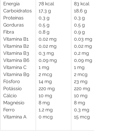
Energia
78 kcal
83 kcal
Carboidratos
17,3 g
18,6 g
Proteínas
0,3 g
0,3 g
Gorduras
0,5 g
0,5 g
Fibra
0,8 g
0,9 g
Vitamina B1
0,02 mg
0,03 mg
Vitamina B2
0,02 mg
0,02 mg
Vitamina B3
0,3 mg
0,2 mg
Vitamina B6
0,09 mg
0,09 mg
Vitamina C
1 mg
1 mg
Vitamina B9
2 mcg
2 mcg
Fósforo
14 mg
23 mg
Potássio
220 mg
220 mg
Cálcio
10 mg
10 mg
Magnésio
8 mg
8 mg
Ferro
1,2 mg
0,3 mg
Vitamina A
0 mcg
15 mcg