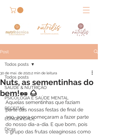
Post
Todos posts
30 de mai. de 2021
2 min de leitura
Todos posts
Nuts, as sementinhas do
SAÚDE & NUTRIÇÃO
bem!🥜 🌰
PSICOLOGIA E SAÚDE MENTAL
Aquelas sementinhas que faziam 
RECEITAS
parte das nossas festas de final de 
ano, agora começaram a fazer parte 
LONGEVIDADE
do nosso dia-a-dia. E que bom, pois 
Dicas
o grupo das frutas oleaginosas como 