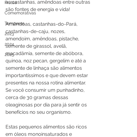
as castanhas, amêndoas entre outras 
Frutas
são fontes de energia e vida!
Comemorativas
Temperos
Amêndoas, castanhas-do-Pará, 
castanhas-de-caju, nozes, 
2023
amendoim, amêndoas, pistache, 
2024
semente de girassol, avelã, 
macadâmia, semente de abóbora, 
2025
quinoa, noz pecan, gergelim e até a 
semente de linhaça são alimentos 
importantíssimos e que devem estar 
presentes na nossa rotina alimentar. 
Se você consumir um punhadinho, 
cerca de 30 gramas dessas 
oleaginosas por dia para já sentir os 
benefícios no seu organismo.
Estas pequenos alimentos são ricos 
em óleos monoinsaturados e 