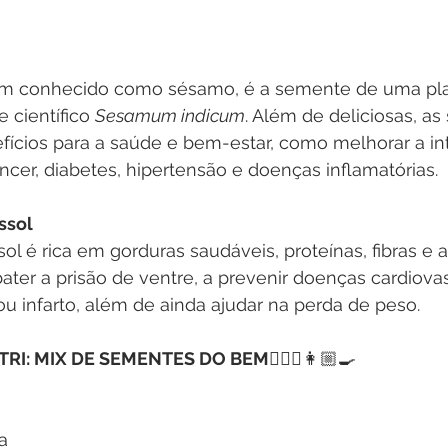
m conhecido como sésamo, é a semente de uma plant
 científico 
Sesamum indicum
. Além de deliciosas, a
fícios para a saúde e bem-estar, como melhorar a in
ncer, diabetes, hipertensão e doenças inflamatórias.
ssol 
ol é rica em gorduras saudáveis, proteínas, fibras e a
er a prisão de ventre, a prevenir doenças cardiovas
u infarto, além de ainda ajudar na perda de peso. 
TRI: MIX DE SEMENTES DO BEM
👩🏼‍⚕️👩🏼‍🍳
a