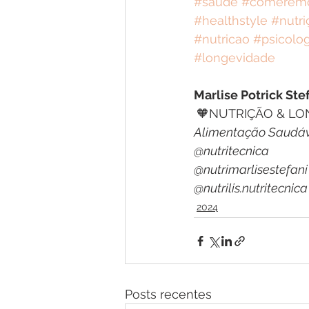
#saude
#comeremo
#healthstyle
#nutr
#nutricao
#psicolog
#longevidade
Marlise Potrick Ste
🧡NUTRIÇÃO & LO
Alimentação Saudáv
@nutritecnica
@nutrimarlisestefani
@nutrilis.nutritecnica
2024
Posts recentes