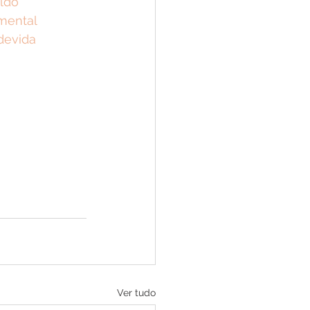
ldo
mental
devida
Ver tudo