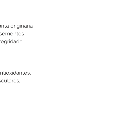
a originária 
s sementes 
tegridade 
ntioxidantes, 
culares, 