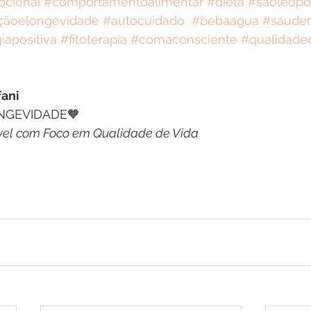
cional
#comportamentoalimentar
#dieta
#saoleopo
içãoelongevidade
#autocuidado
#bebaagua
#saude
iapositiva
#fitoterapia
#comaconsciente
#qualidade
fani
NGEVIDADE🧡
el com Foco em Qualidade de Vida