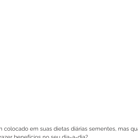
m colocado em suas dietas diárias sementes, mas qu
azer benefícios no seu dia-a-dia?