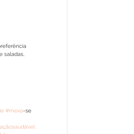
referência 
e saladas, 
de
#mexa
-se 
taçãosaudável