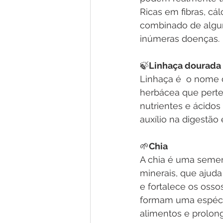
Ricas em fibras, cál
combinado de algu
inúmeras doenças.
🍃
Linhaça dourada
Linhaça é  o nome 
herbácea que perte
nutrientes e ácido
auxílio na digestão
🌱
Chia
A chia é uma sement
minerais, que ajuda
e fortalece os osso
formam uma espéci
alimentos e prolong