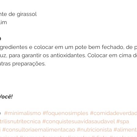
te de girassol
lim
O
ingredientes e colocar em um pote bem fechado, de p
, para garantir os antioxidantes. Colocar em cima d
utras preparações.
Você!
  
#minimalismo
#foquenosimples
#comidadeverda
rilisnutritecnica
#conquistesuavidasaudavel
#spa
i
#consultoriaemalimentacao
#nutricionista
#alimen