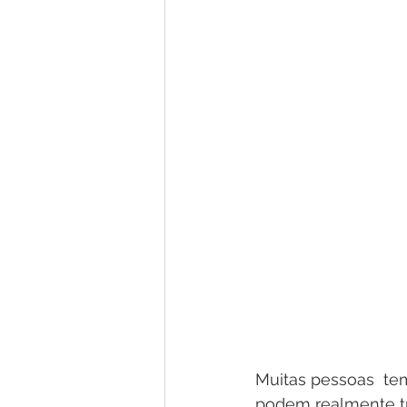
Muitas pessoas  te
podem realmente tr