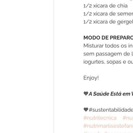
1/2 xícara de chia
1/2 xícara de semen
1/2 xícara de gerge
MODO DE PREPAR
Misturar todos os 
sem passagem de luz
iogurtes, sopas e o
Enjoy!
🧡
A Saúde Está em 
🧡#sustentabilidade
#nutritecnica
#nut
#nutrimarlisestefan