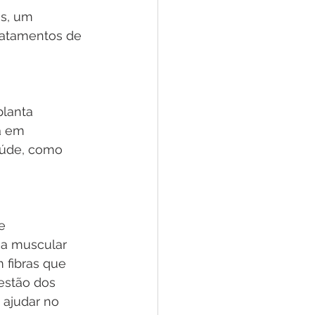
is, um 
atamentos de 
planta 
a em 
aúde, como 
e 
sa muscular 
 fibras que 
stão dos 
 ajudar no 