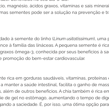
cio, magnésio, ácidos graxos, vitaminas e sais minera
mas sementes pode ser a solução na prevenção e tr
dado à semente do linho (
Linum usitatissimum
), uma 
nce à família das lináceas. A pequena semente é ric
s graxos ômega-3, conhecida por seus benefícios à s
 e promoção do bem-estar cardiovascular.
e rica em gorduras saudáveis, vitaminas, proteínas 
 a manter a saúde intestinal, facilita o ganho de mas
s, além de outros benefícios. A chia também é rica em
e de gel no estômago, aumentando o tempo de dige
ando a saciedade. É, por isso, uma ótima opção para