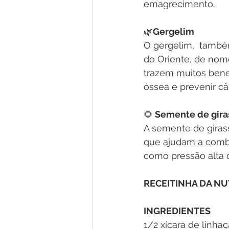
emagrecimento. 
🌿
Gergelim
O gergelim,  també
do Oriente, de nome
trazem muitos bene
óssea e prevenir câ
🌻
 Semente de gira
A semente de girass
que ajudam a combat
como pressão alta o
RECEITINHA DA NU
INGREDIENTES
1/2 xícara de linhaç