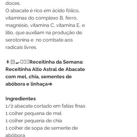
doces.
O abacate é rico em ácido fólico, 
vitaminas do complexo B, ferro, 
magnésio, vitamina C, vitamina E, e 
lítio, que auxiliam na produção de 
serotonina e  no combate aos 
radicais livres.
👩🏻‍🍳👩🏼‍⚕️
Receitinha da Semana:  
Receitinha Alto Astral de Abacate 
com mel, chia, sementes de 
abóbora e linhaça
🥑
Ingredientes
1/2 abacate cortado em fatias finas
1 colher pequena de mel
1 colher pequena de chia
1 colher de sopa de semente de 
abóbora