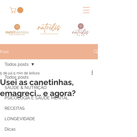
Post
Todos posts
5 de jul.
5 min de leitura
Todos posts
Usei as canetinhas,
SAÚDE & NUTRIÇÃO
emagreci… e agora?
PSICOLOGIA E SAÚDE MENTAL
RECEITAS
LONGEVIDADE
Dicas