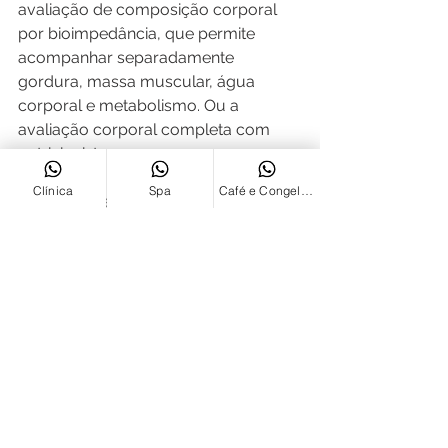
avaliação de composição corporal 
por bioimpedância, que permite 
acompanhar separadamente 
gordura, massa muscular, água 
corporal e metabolismo. Ou a 
avaliação corporal completa com 
nutricionista.
Clínica
Spa
Café e Congelados
Ainda vale a pena usar as 
canetinhas?
Quando bem indicadas pelo médico, 
essas medicações representam um 
enorme avanço no tratamento da 
obesidade.
Entretanto, elas nunca devem ser 
vistas como uma solução isolada.