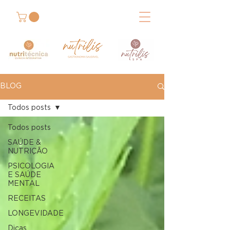
BLOG
Todos posts
Todos posts
SAÚDE &
NUTRIÇÃO
PSICOLOGIA
E SAÚDE
MENTAL
RECEITAS
LONGEVIDADE
Dicas