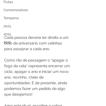
Frutas
Comemorativas
Temperos
2023
2024
Cada pessoa deveria ter direito a um 
2025
bolo de aniversário com velinhas 
para assoprar a cada ano.
Como rito de passagem o “apagar o 
fogo da vela” representa encerrar um 
ciclo, apagar o ano e iniciar um novo 
ano, novinho, cheio de 
oportunidades. E de presente, ainda 
podemos fazer um pedido de algo 
que desejamos!
Amo este ritual, escolher o sabor, 