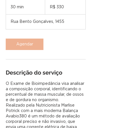
330
Reais
30 min
3
R$ 330
brasileiros
0
m
Rua Bento Gonçalves, 1455
i
n
Agendar
Descrição do serviço
O Exame de Bioimpedância visa analisar
a composição corporal, identificando o
percentual de massa muscular, de ossos
e de gordura no organismo.
Realizado pela Nutricionista Marlise
Potrick com a mais moderna Balança
Avabio380 é um método de avaliação
corporal preciso e não invasivo, que
envia uma corrente elétrica de baixa