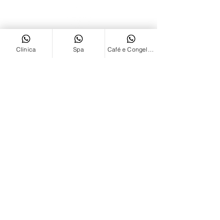
Clínica
Spa
Café e Congelados
ENDEREÇO
Rua Bento Gonçalves,
1455/1465
Bairro Centro - São
Leopoldo/RS
CEP
93.010-220
CONTAT
O
FIXO 51
3592.6817
CLÍNICA
51 99983.8921