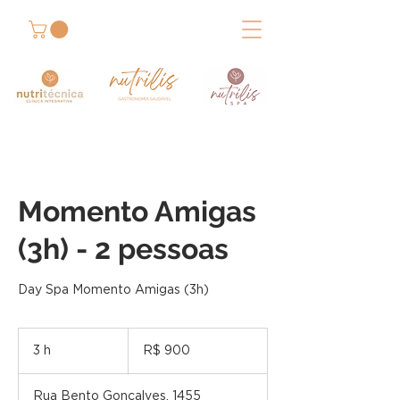
Momento Amigas
(3h) - 2 pessoas
Day Spa Momento Amigas (3h)
900
Reais
3 h
3
R$ 900
brasileiros
h
Rua Bento Gonçalves, 1455