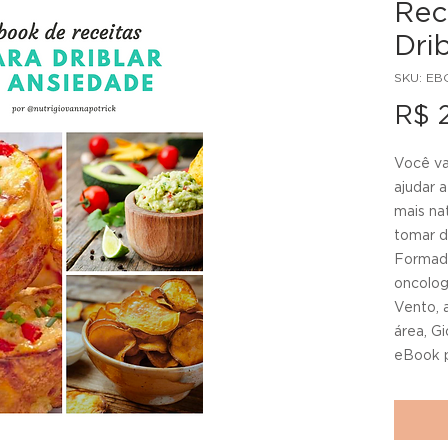
Rec
Dri
SKU: E
R$ 
Você va
ajudar 
mais na
tomar d
Formada
oncolog
Vento, 
área, G
eBook p