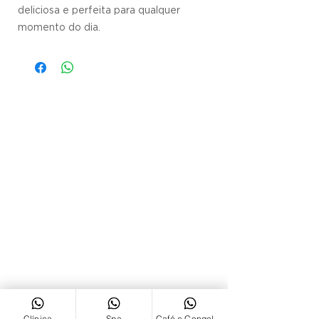
deliciosa e perfeita para qualquer
momento do dia.
ENDEREÇO
Rua Bento Gonçalves,
1455/1465
Bairro Centro - São
Leopoldo/RS
CEP
93.010-220
CONTAT
Clínica
Spa
Café e Congelados