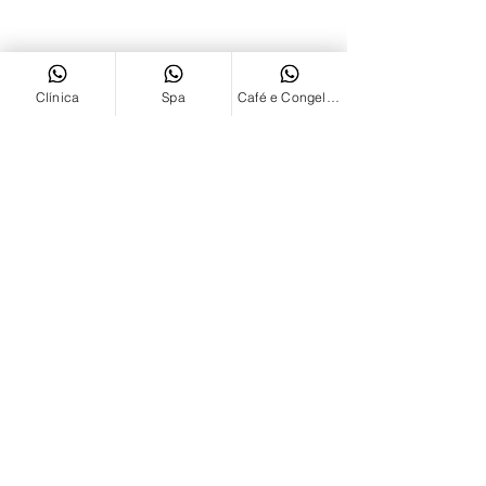
1455/1465
Bairro Centro - São
Leopoldo/RS
CEP
93.010-220
Clínica
Spa
Café e Congelados
CONTAT
O
FIXO 51
3592.6817
CLÍNICA
51 99983.8921
CAFÉ & LOJA
51 98118 1518
SPA
51 98042 6831
nutritecnica@nutritecnica.com.b
r
ATENDIMENTO