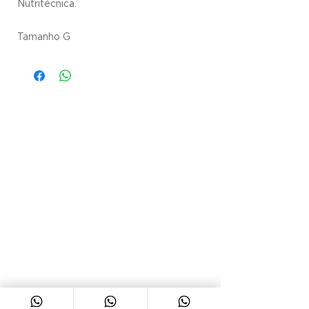
Nutritécnica.
Tamanho G
ENDEREÇO
Rua Bento Gonçalves,
1455/1465
Bairro Centro - São
Leopoldo/RS
CEP
93.010-220