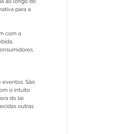
a ao longo do 
ativa para a 
ebida, 
consumidores, 
 eventos. São 
m o intuito 
ra do lar.
ecidas outras 