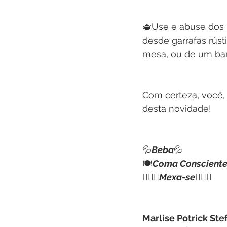
🫖Use e abuse dos 
desde garrafas rúst
mesa, ou de um bar
Com certeza, você, 
desta novidade!
💦
Beba
💦
🍽️
Coma Conscient
🏋🏻‍♀️
Mexa-se
🏋🏻‍♀️
Marlise Potrick Ste