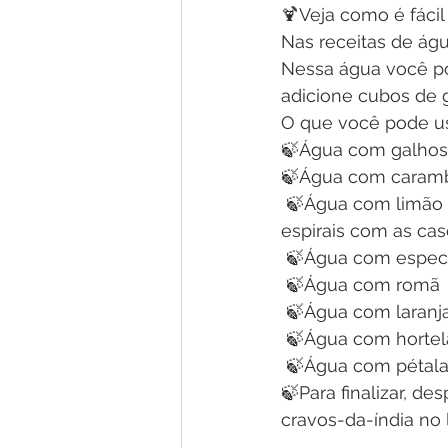
🍹Veja como é fácil
Nas receitas de águ
Nessa água você po
adicione cubos de 
O que você pode us
🍃Água com galhos d
🍃Água com carambo
 🍃Água com limão siciliano (em metades, quartos, rodelas, ou até mesmo fazendo 
espirais com as cas
 🍃Água com especi
 🍃Água com romã
 🍃Água com laranja
 🍃Água com horte
 🍃Água com pétala
🍃Para finalizar, de
cravos-da-índia no 