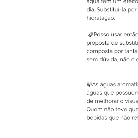
água tem um efeito
dia. Substituí-la p
hidratação.
 🧊Posso usar então água aromatizada? Sim!!! As águas aromatizadas vem com a 
proposta de substitu
composta por tanta
sem dúvida, não é
🍃As águas aromati
águas que possuem 
de melhorar o visual
Quem não teve que 
bebidas que não ref