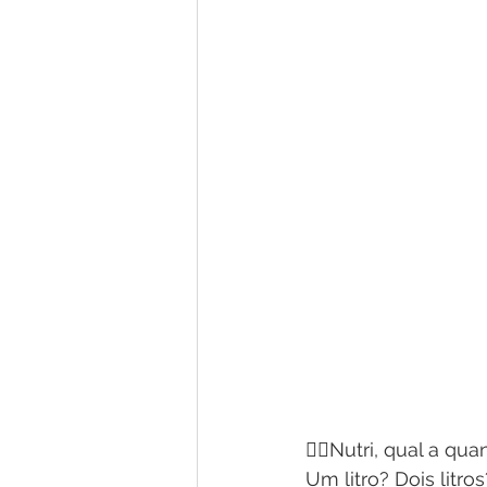
🙋‍♀️Nutri, qual a 
Um litro? Dois litr