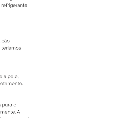
 refrigerante 
ição 
 teríamos 
 a pele, 
retamente. 
 pura e 
amente. A 