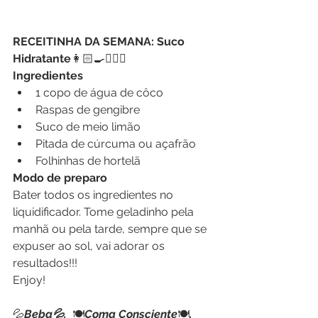
RECEITINHA DA SEMANA: Suco 
Hidratante
👩🏻‍🍳👩🏼‍⚕️
Ingredientes
1 copo de água de côco
Raspas de gengibre
Suco de meio limão
Pitada de cúrcuma ou açafrão
Folhinhas de hortelã
Modo de preparo
Bater todos os ingredientes no 
liquidificador. Tome geladinho pela 
manhã ou pela tarde, sempre que se 
expuser ao sol, vai adorar os 
resultados!!!
Enjoy!
💦
Beba💦.  
🍽️
Coma Consciente
🍽️
.  