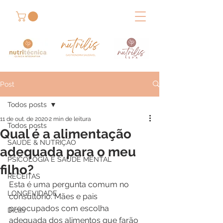
Post
Todos posts
11 de out. de 2020
2 min de leitura
Todos posts
Qual é a alimentação
SAÚDE & NUTRIÇÃO
adequada para o meu
PSICOLOGIA E SAÚDE MENTAL
filho?
RECEITAS
Esta é uma pergunta comum no 
LONGEVIDADE
consultório. Mães e pais 
preocupados com escolha 
Dicas
adequada dos alimentos que farão 