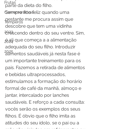
Frutas
parte da dieta do filho. 
Sempre fico feliz quando uma 
Comemorativas
gestante me procura assim que 
Temperos
descobre que tem uma vidinha 
2023
crescendo dentro do seu ventre. Sim, 
é ali que começa a a alimentação 
2024
adequada do seu filho. Introduzir 
2025
alimentos saudáveis já nesta fase é 
um importante treinamento para os 
pais. Fazemos a retirada de alimentos 
e bebidas ultraprocessados, 
estimulamos a formação do horário 
formal de café da manhã, almoço e 
jantar, intercalado por lanches 
saudáveis. E reforço a cada consulta: 
vocês serão os exemplos dos seus 
filhos. É óbvio que o filho imita as 
atitudes do seu ídolo, se o pai ou a 