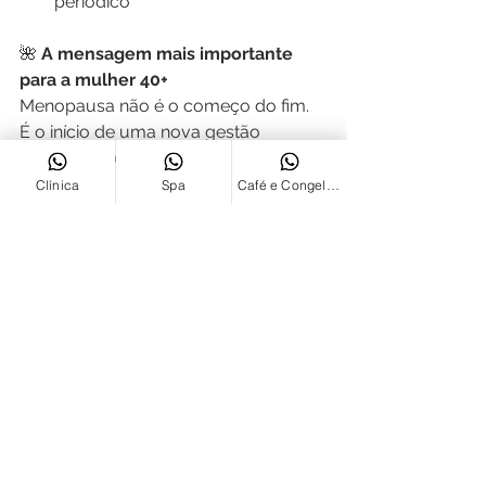
periódico
🌺
 A mensagem mais importante 
para a mulher 40+
Menopausa não é o começo do fim.
É o início de uma nova gestão 
metabólica da vida.
Se nada for feito, o risco 
Clínica
Spa
Café e Congelados
cardiovascular sobe se houver 
intervenção nutricional, clínica e 
comportamental, é possível:
Reduzir drasticamente risco de 
infarto
Prevenir AVC
Aumentar longevidade funcional
Manter autonomia e vitalidade
Dra. Marlise Potrick Stefani
Nutricionista • Especialista em 