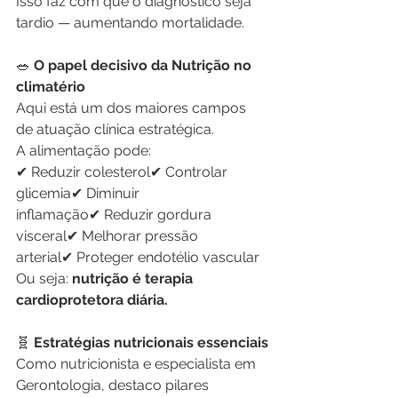
Isso faz com que o diagnóstico seja 
tardio — aumentando mortalidade.
🥗
 O papel decisivo da Nutrição no 
climatério
Aqui está um dos maiores campos 
de atuação clínica estratégica.
A alimentação pode:
✔ Reduzir colesterol✔ Controlar 
glicemia✔ Diminuir 
inflamação✔ Reduzir gordura 
visceral✔ Melhorar pressão 
arterial✔ Proteger endotélio vascular
Ou seja: 
nutrição é terapia 
cardioprotetora diária.
🧬
 Estratégias nutricionais essenciais
Como nutricionista e especialista em 
Gerontologia, destaco pilares 