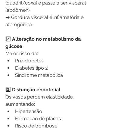
(quadril/coxa) e passa a ser visceral 
(abdômen).
➡️ Gordura visceral é inflamatória e 
aterogênica.
2️⃣
 Alteração no metabolismo da 
glicose
Maior risco de:
Pré-diabetes
Diabetes tipo 2
Síndrome metabólica
3️⃣
 Disfunção endotelial
Os vasos perdem elasticidade, 
aumentando:
Hipertensão
Formação de placas
Risco de trombose