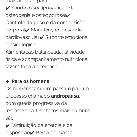
mais atenção para:
✔️ Saúde óssea (prevenção da 
osteopenia e osteoporose)✔️ 
Controle do peso e da composição 
corporal✔️ Manutenção da saúde 
cardiovascular✔️ Suporte emocional 
e psicológico
Alimentação balanceada, atividade 
física e acompanhamento nutricional 
fazem toda a diferença.
🔹
 Para os homens:
Os homens também passam por um 
processo chamado 
andropausa
, 
com queda progressiva da 
testosterona. Os efeitos mais comuns 
são:
✔️ Diminuição da energia e da 
disposição✔️ Perda de massa 