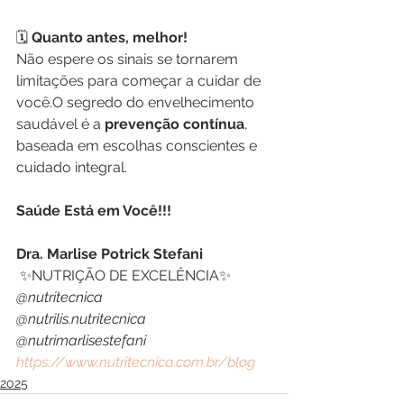
🗓️
 Quanto antes, melhor!
Não espere os sinais se tornarem 
limitações para começar a cuidar de 
você.O segredo do envelhecimento 
saudável é a 
prevenção contínua
, 
baseada em escolhas conscientes e 
cuidado integral.
Saúde Está em Você!!!
Dra. Marlise Potrick Stefani
 ✨NUTRIÇÃO DE EXCELÊNCIA✨
@nutritecnica
@nutrilis.nutritecnica
@nutrimarlisestefani
https://www.nutritecnica.com.br/blog
2025