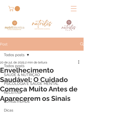
Post
Todos posts
20 de jul. de 2025
2 min de leitura
Todos posts
Envelhecimento
SAÚDE & NUTRIÇÃO
Saudável: O Cuidado
PSICOLOGIA E SAÚDE MENTAL
Começa Muito Antes de
RECEITAS
Aparecerem os Sinais
LONGEVIDADE
Dicas