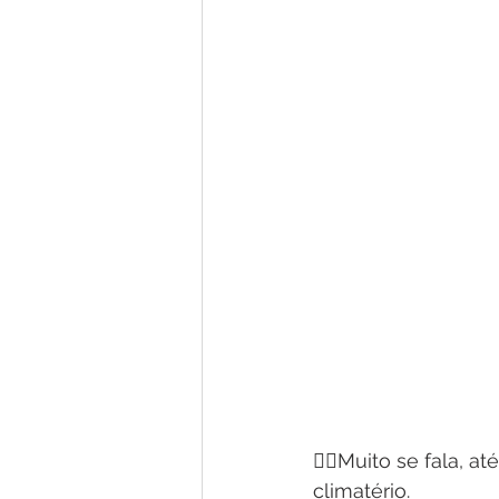
🙎‍♀️Muito se fala, 
climatério.