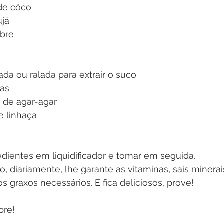
 de côco
já 
bre 
ada ou ralada para extrair o suco
jas
 de agar-agar
e linhaça
edientes em liquidificador e tomar em seguida.
 diariamente, lhe garante as vitaminas, sais minerai
s graxos necessários. E fica deliciosos, prove!
pre!