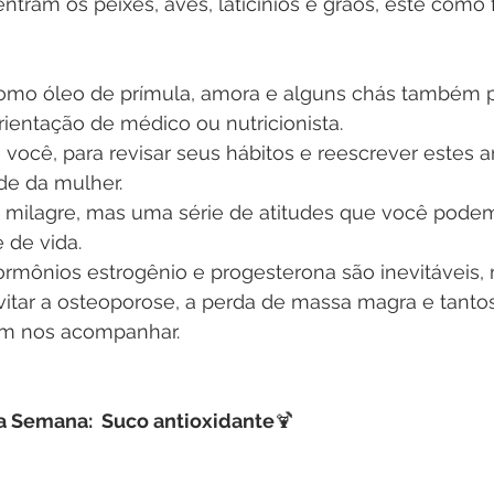
entram os peixes, aves, laticínios e grãos, este como 
 como óleo de prímula, amora e alguns chás também 
entação de médico ou nutricionista.
você, para revisar seus hábitos e reescrever estes a
de da mulher.
milagre, mas uma série de atitudes que você podem
 de vida.
ormônios estrogênio e progesterona são inevitáveis
vitar a osteoporose, a perda de massa magra e tantos
m nos acompanhar.
a Semana:  Suco antioxidante
🍹