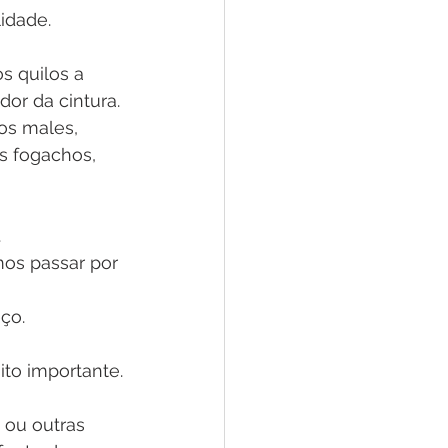
idade.
 quilos a 
or da cintura. 
os males, 
s fogachos, 
.
mos passar por 
ço.
to importante.
 ou outras 