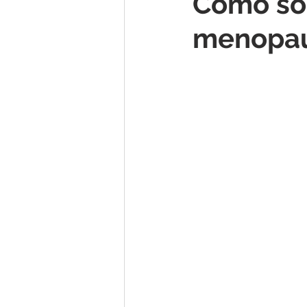
Como sob
menopau