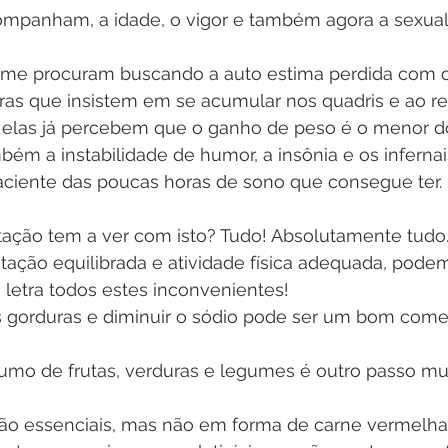
ompanham, a idade, o vigor e também agora a sexual
 me procuram buscando a auto estima perdida com os
as que insistem em se acumular nos quadris e ao red
elas já percebem que o ganho de peso é o menor d
ém a instabilidade de humor, a insônia e os infernai
ciente das poucas horas de sono que consegue ter.
tação tem a ver com isto? Tudo! Absolutamente tudo
tação equilibrada e atividade física adequada, pode
e letra todos estes inconvenientes!
as gorduras e diminuir o sódio pode ser um bom come
mo de frutas, verduras e legumes é outro passo mui
são essenciais, mas não em forma de carne vermelha