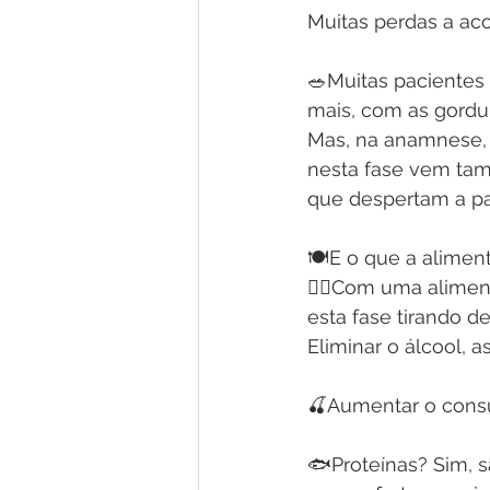
Muitas perdas a ac
🥗Muitas pacientes
mais, com as gordur
Mas, na anamnese, 
nesta fase vem tamb
que despertam a pa
🍽E o que a alimen
🏃‍♀️Com uma alimen
esta fase tirando d
Eliminar o álcool, 
🍒Aumentar o consu
🐟Proteínas? Sim, 