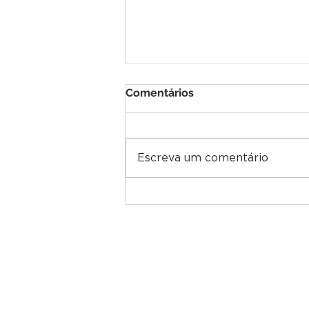
Comentários
Escreva um comentário
Dia dos Pais: por que a
função paterna é tão
importante para o
desenvolvimento
emocional?
ENDEREÇO
Rua Bento Go
Bairro Centr