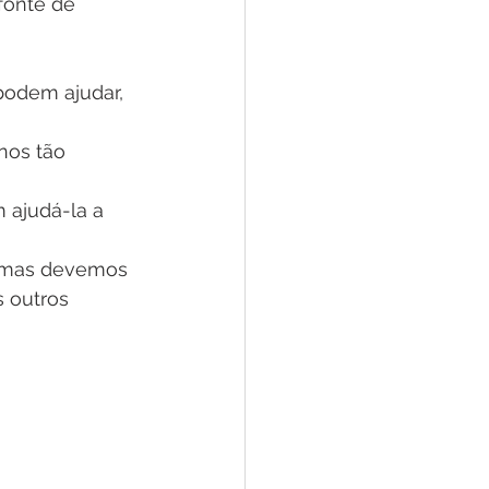
fonte de 
podem ajudar, 
nos tão 
 ajudá-la a 
, mas devemos 
 outros 