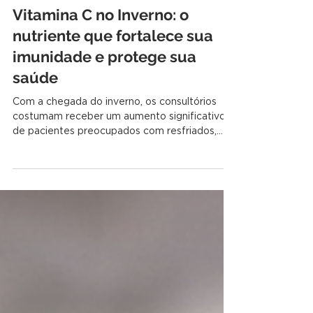
10 de jun.
Vitamina C no Inverno: o
nutriente que fortalece sua
imunidade e protege sua
saúde
Com a chegada do inverno, os consultórios
costumam receber um aumento significativo
de pacientes preocupados com resfriados,
gripes, cansaço excessivo e baixa imunidade.
Embora o frio não seja o responsável direto
por essas doenças, ele cria condições que
favorecem a circulação de vírus e a redução
das defesas naturais do organismo. Passamos
mais tempo em ambientes fechados,
tomamos menos sol, nos exercitamos menos
e, muitas vezes, reduzimos o consumo de
frutas e verduras fre