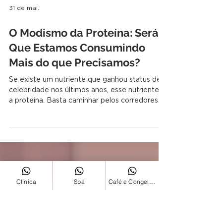
31 de mai.
O Modismo da Proteína: Será
Que Estamos Consumindo
Mais do que Precisamos?
Se existe um nutriente que ganhou status de
celebridade nos últimos anos, esse nutriente é
a proteína. Basta caminhar pelos corredores
de um supermercado para encontrar uma
infinidade de produtos enriquecidos com
proteína: iogurtes, barrinhas, pães, bebidas,
Clínica
Spa
Café e Congelados
sobremesas, cereais, biscoitos e até cafés
proteicos. Nas redes sociais, influenciadores
mostram refeições gigantescas com ovos,
frango, whey protein e suplementos diversos,